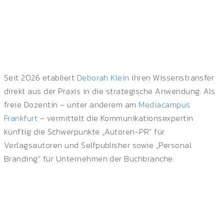
MEDIACAMPUS FRANKFURT: FREIE
DOZENTUR FÜR DEBORAH KLEIN
by Deborah Klein in
Branchengespräch
Seit 2026 etabliert
Deborah Klein
ihren Wissenstransfer
direkt aus der Praxis in die strategische Anwendung: Als
freie Dozentin – unter anderem am
Mediacampus
Frankfurt
– vermittelt die Kommunikationsexpertin
künftig die Schwerpunkte „Autoren-PR“ für
Verlagsautoren und Selfpublisher sowie „Personal
Branding“ für Unternehmen der Buchbranche.